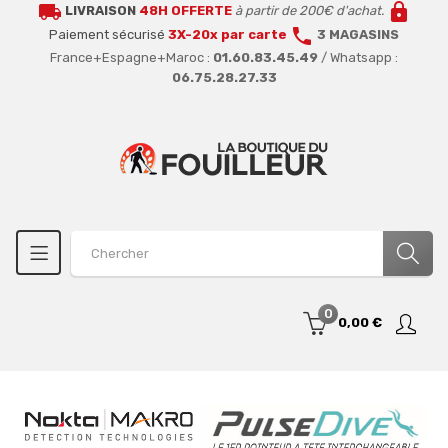
local_shipping
lock
LIVRAISON
48H OFFERTE
à partir de 200€ d'achat.
call
Paiement sécurisé
3X-20x par carte
3 MAGASINS
France+Espagne+Maroc :
01.60.83.45.49
/ Whatsapp :
06.75.28.27.33
0
0,00 €