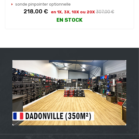
sonde pinpointer optionnelle
Prix
Prix
218,00 €
307,00 €
en 1X, 3X, 10X ou 20X
habituel
EN STOCK