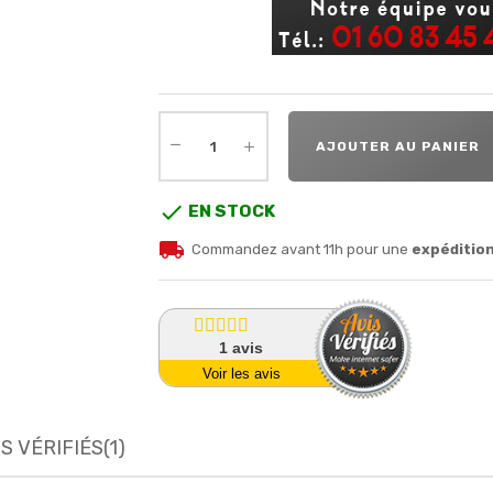
AJOUTER AU PANIER

EN STOCK
local_shipping
Commandez avant 11h pour une
expéditio
1
avis
Voir les avis
S VÉRIFIÉS(1)