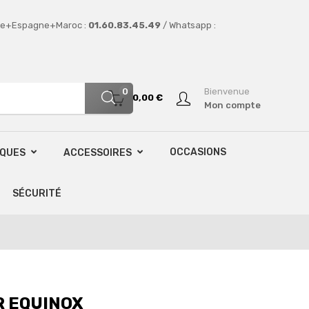
e+Espagne+Maroc :
01.60.83.45.49
/ Whatsapp :
0
Bienvenue
0,00 €
Mon compte
OCCASIONS
SQUES
ACCESSOIRES
SÉCURITÉ
R EQUINOX