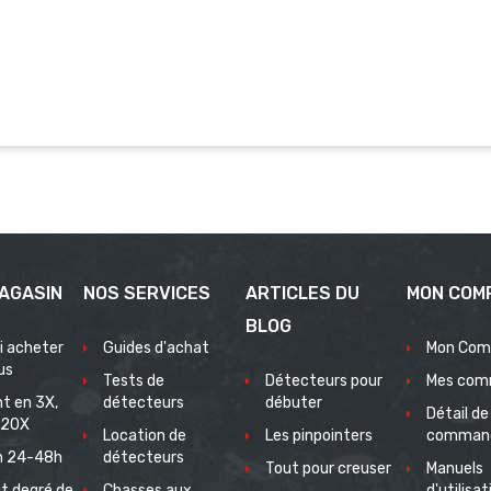
AGASIN
NOS SERVICES
ARTICLES DU
MON COM
BLOG
i acheter
Guides d'achat
Mon Com
us
Tests de
Détecteurs pour
Mes com
t en 3X,
détecteurs
débuter
Détail de
 20X
Location de
Les pinpointers
comman
on 24-48h
détecteurs
Tout pour creuser
Manuels
t degré de
Chasses aux
d'utilisat