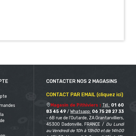
PTE
CONTACTER NOS 2 MAGASINS
CONTACT PAR EMAIL (cliquez ici)
pte
Magasin de Pithiviers :
Tél.:
01 60
mandes
83 45 49
/
Whatsapp:
06 75 28 27 33
 la
- 6B rue de l’Outarde, ZA Grantarvilliers,
de
45300 Dadonville, FRANCE /
Du Lundi
au Vendredi de 10h à 13h00 et de 14h00
ion