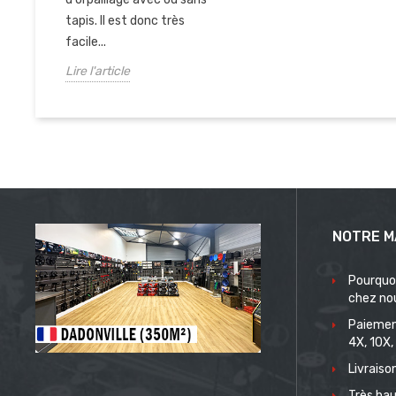
tapis. Il est donc très
facile...
Lire l'article
NOTRE M
Pourquo
chez no
Paiemen
4X, 10X,
Livrais
Très hau