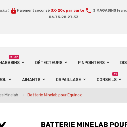
lock
call
achat.
Paiement sécurisé
3X-20x par carte
3 MAGASINS
Franc
06.75.28.27.33
#TOP
 MAGASINS
DÉTECTEURS
PINPOINTERS
DI
#1
SOL
AIMANTS
ORPAILLAGE
CONSEILS
es Minelab
Batterie Minelab pour Equinox
BATTERIE MINELAB POU